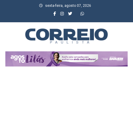
Skip
sexta-feira, agosto 07, 2026
to
content
Correio Paulista
Acompanhe as últimas notícias da região no Correio Paulista.
Informação, política, saúde, economia, esportes e cotidiano.