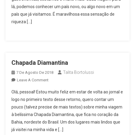
Obrigatória
lá, podemos conhecer um país novo, ou algo novo em um
país que já visitamos. É maravilhosa essa sensação de
riqueza […]
Chapada Diamantina
Talita Bortolussi
7 De Agosto De 2018
On
Leave A Comment
Chapada
Olá, pessoal! Estou muito feliz em estar de volta ao jornal e
Diamantina
logo no primeiro texto desse retorno, quero contar um
pouco (talvez precise de mais textos) sobre minha viagem
à belíssima Chapada Diamantina, que fica no coração da
Bahia, nordeste do Brasil. Um dos lugares mais lindos que
já visitei na minha vida e […]