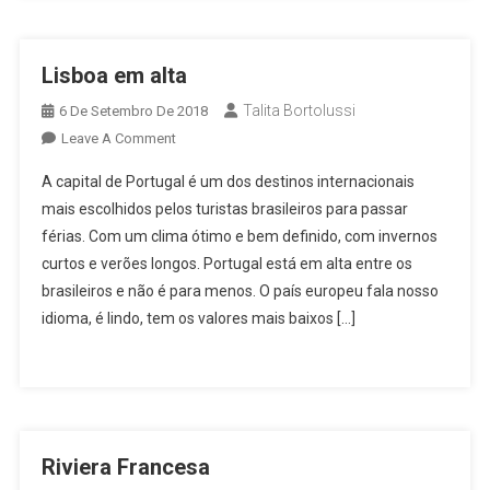
Lisboa em alta
Talita Bortolussi
6 De Setembro De 2018
On
Leave A Comment
Lisboa
A capital de Portugal é um dos destinos internacionais
Em
mais escolhidos pelos turistas brasileiros para passar
Alta
férias. Com um clima ótimo e bem definido, com invernos
curtos e verões longos. Portugal está em alta entre os
brasileiros e não é para menos. O país europeu fala nosso
idioma, é lindo, tem os valores mais baixos […]
Riviera Francesa