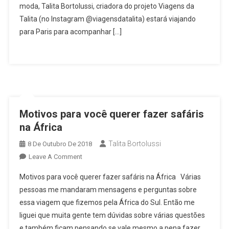
A
moda, Talita Bortolussi, criadora do projeto Viagens da
Semana
Talita (no Instagram @viagensdatalita) estará viajando
De
para Paris para acompanhar […]
Moda
De
Paris
Motivos para você querer fazer safáris
na África
Talita Bortolussi
8 De Outubro De 2018
On
Leave A Comment
Motivos
Motivos para você querer fazer safáris na África Várias
Para
pessoas me mandaram mensagens e perguntas sobre
Você
essa viagem que fizemos pela África do Sul. Então me
Querer
liguei que muita gente tem dúvidas sobre várias questões
Fazer
Safáris
e também ficam pensando se vale mesmo a pena fazer