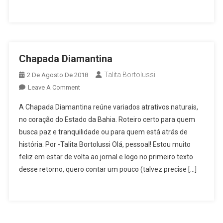
Chapada Diamantina
Talita Bortolussi
2 De Agosto De 2018
On
Leave A Comment
Chapada
A Chapada Diamantina reúne variados atrativos naturais,
Diamantina
no coração do Estado da Bahia. Roteiro certo para quem
busca paz e tranquilidade ou para quem está atrás de
história. Por -Talita Bortolussi Olá, pessoal! Estou muito
feliz em estar de volta ao jornal e logo no primeiro texto
desse retorno, quero contar um pouco (talvez precise […]