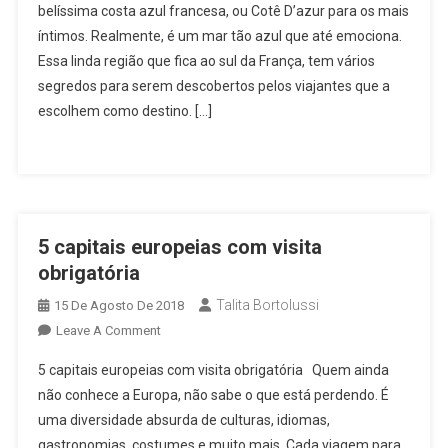
belíssima costa azul francesa, ou Cotê D’azur para os mais
íntimos. Realmente, é um mar tão azul que até emociona.
Essa linda região que fica ao sul da França, tem vários
segredos para serem descobertos pelos viajantes que a
escolhem como destino. […]
5 capitais europeias com visita
obrigatória
Talita Bortolussi
15 De Agosto De 2018
On
Leave A Comment
5
5 capitais europeias com visita obrigatória Quem ainda
Capitais
não conhece a Europa, não sabe o que está perdendo. É
Europeias
uma diversidade absurda de culturas, idiomas,
Com
gastronomias, costumes e muito mais. Cada viagem para
Visita