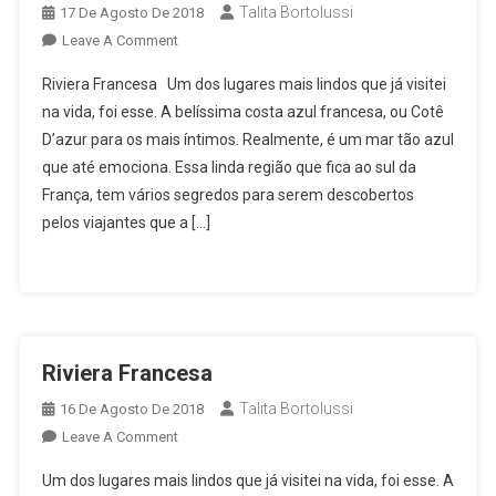
Talita Bortolussi
17 De Agosto De 2018
On
Leave A Comment
Riviera
Riviera Francesa Um dos lugares mais lindos que já visitei
Francesa
na vida, foi esse. A belíssima costa azul francesa, ou Cotê
D’azur para os mais íntimos. Realmente, é um mar tão azul
que até emociona. Essa linda região que fica ao sul da
França, tem vários segredos para serem descobertos
pelos viajantes que a […]
Riviera Francesa
Talita Bortolussi
16 De Agosto De 2018
On
Leave A Comment
Riviera
Um dos lugares mais lindos que já visitei na vida, foi esse. A
Francesa