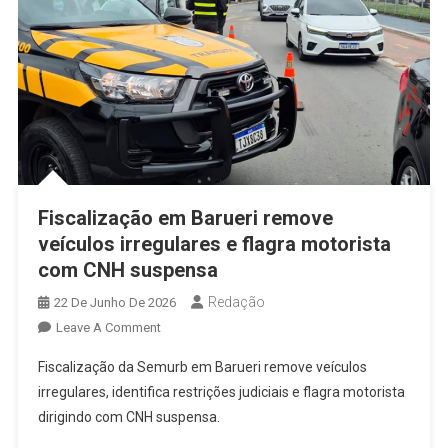
Feira
(30)
Fiscalização em Barueri remove
veículos irregulares e flagra motorista
com CNH suspensa
Redação
22 De Junho De 2026
On
Leave A Comment
Fiscalização
Fiscalização da Semurb em Barueri remove veículos
Em
irregulares, identifica restrições judiciais e flagra motorista
Barueri
dirigindo com CNH suspensa.
Remove
Veículos