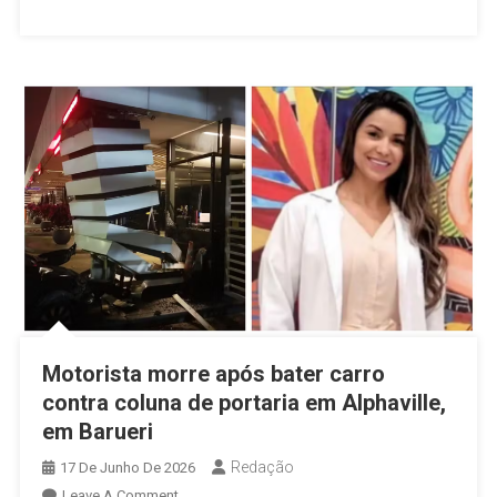
Irregulares
E
Flagra
Motorista
Com
CNH
Suspensa
Motorista morre após bater carro
contra coluna de portaria em Alphaville,
em Barueri
Redação
17 De Junho De 2026
On
Leave A Comment