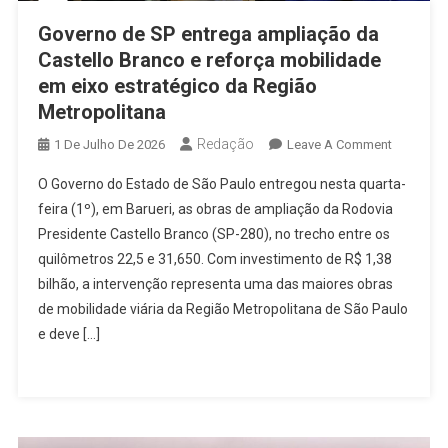
Governo de SP entrega ampliação da
Castello Branco e reforça mobilidade
em eixo estratégico da Região
Metropolitana
Redação
On
1 De Julho De 2026
Leave A Comment
Governo
O Governo do Estado de São Paulo entregou nesta quarta-
De
feira (1º), em Barueri, as obras de ampliação da Rodovia
SP
Presidente Castello Branco (SP-280), no trecho entre os
Entrega
quilômetros 22,5 e 31,650. Com investimento de R$ 1,38
Ampliaçã
Da
bilhão, a intervenção representa uma das maiores obras
Castello
de mobilidade viária da Região Metropolitana de São Paulo
Branco
e deve […]
E
Reforça
Mobilida
Em
Eixo