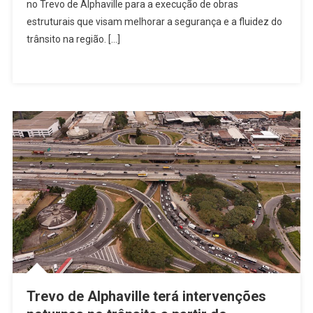
No
no Trevo de Alphaville para a execução de obras
Trevo
estruturais que visam melhorar a segurança e a fluidez do
De
trânsito na região. […]
Alphaville
Começam
Hoje,
Às
22h
Trevo de Alphaville terá intervenções