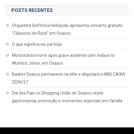
Barueri
POSTS RECENTES
A
Partir
Orquestra Sinfônica Heliópolis apresenta concerto gratuito
Desta
Segunda-
“Clássicos do Rock” em Osasco
Feira
O que significa ser pai hoje
(15)
Motociclista morre após grave acidente com ônibus no
Munhoz Júnior, em Osasco
Basket Osasco permanece na elite e disputará o NBB CAIXA
2026/27
Dia dos Pais no Shopping União de Osasco reúne
gastronomia, promoção e momentos especiais em família