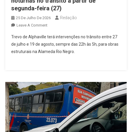
noturnas no trânsito a partir de
segunda-feira (27)
Redação
25 De Julho De 2026
On
Leave A Comment
Trevo
Trevo de Alphaville terá intervenções no trânsito entre 27
De
de julho e 19 de agosto, sempre das 22h às 5h, para obras
Alphaville
estruturais na Alameda Rio Negro.
Terá
Intervenções
Noturnas
No
Trânsito
A
Partir
De
Segunda-
Feira
(27)