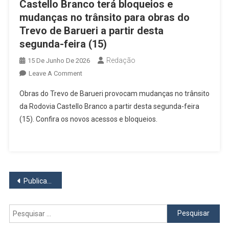
Castello Branco terá bloqueios e
mudanças no trânsito para obras do
Trevo de Barueri a partir desta
segunda-feira (15)
Redação
15 De Junho De 2026
On
Leave A Comment
Castello
Obras do Trevo de Barueri provocam mudanças no trânsito
Branco
da Rodovia Castello Branco a partir desta segunda-feira
Terá
(15). Confira os novos acessos e bloqueios.
Bloqueios
E
Mudanças
No
Trânsito
Navegação
Para
Publicações mais antigas
Obras
por
Do
Pesquisar
Trevo
posts
por:
De