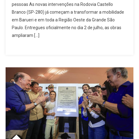
pessoas As novas intervenções na Rodovia Castello
Castello
Branco (SP-280) já começam a transformar a mobilidade
Branco
Transfor
em Barueri e em toda a Região Oeste da Grande São
A
Paulo. Entregues oficialmente no dia 2 de julho, as obras
Mobilida
ampliaram […]
Regional
Em
Barueri