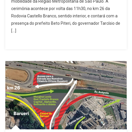
mobilidade da Região Metropolitana de São Paulo. A
Branco
cerimônia acontece por volta das 11h30, no km 26 da
Serão
Entregues
Rodovia Castello Branco, sentido interior, e contará com a
Em
presença do prefeito Beto Piteri, do governador Tarcísio de
Barueri
[…]
Com
Presença
De
Tarcísio
E
Beto
Piteri