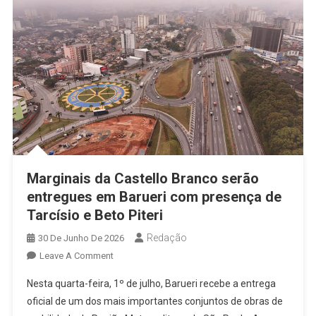
Estratégi
Da
Região
Metropoli
Marginais da Castello Branco serão
entregues em Barueri com presença de
Tarcísio e Beto Piteri
Redação
30 De Junho De 2026
On
Leave A Comment
Marginais
Nesta quarta-feira, 1º de julho, Barueri recebe a entrega
Da
oficial de um dos mais importantes conjuntos de obras de
Castello