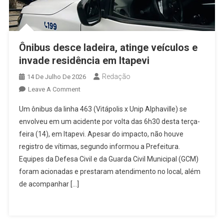
Ônibus desce ladeira, atinge veículos e
invade residência em Itapevi
Redação
14 De Julho De 2026
On
Leave A Comment
Ônibus
Um ônibus da linha 463 (Vitápolis x Unip Alphaville) se
Desce
envolveu em um acidente por volta das 6h30 desta terça-
Ladeira,
feira (14), em Itapevi. Apesar do impacto, não houve
Atinge
registro de vítimas, segundo informou a Prefeitura.
Veículos
E
Equipes da Defesa Civil e da Guarda Civil Municipal (GCM)
Invade
foram acionadas e prestaram atendimento no local, além
Residência
de acompanhar […]
Em
Itapevi