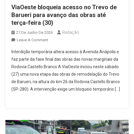
ViaOeste bloqueia acesso no Trevo de
Barueri para avanço das obras até
terça-feira (30)
Redação
27 De Junho De 2026
On
Leave A Comment
ViaOeste
Interdição temporária altera acesso à Avenida Anápolis e
Bloqueia
faz parte da fase final das obras das novas marginais da
Acesso
Rodovia Castello Branco A ViaOeste iniciou neste sábado
No
(27) uma nova etapa das obras de remodelação do Trevo
Trevo
De
de Barueri, na altura do km 26 da Rodovia Castello Branco
Barueri
(SP-280). A intervenção exige um bloqueio temporário […]
Para
Avanço
Das
Obras
Até
Terça-