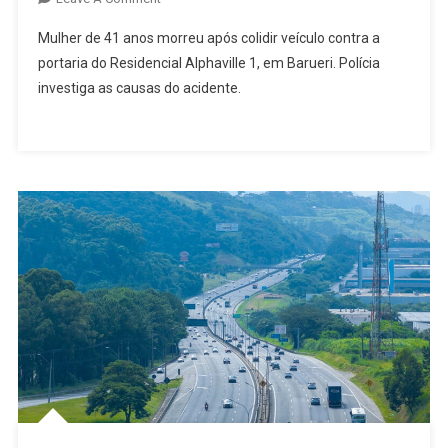
Motorista
Mulher de 41 anos morreu após colidir veículo contra a
Morre
portaria do Residencial Alphaville 1, em Barueri. Polícia
Após
investiga as causas do acidente.
Bater
Carro
Contra
Coluna
De
Portaria
Em
Alphaville,
Em
Barueri