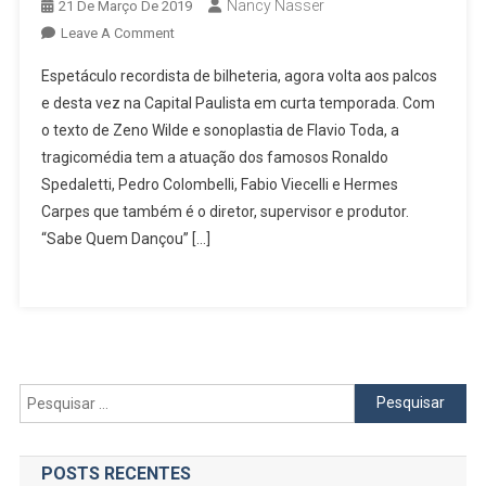
Nancy Nasser
21 De Março De 2019
On
Leave A Comment
Sabe
Espetáculo recordista de bilheteria, agora volta aos palcos
Quem
e desta vez na Capital Paulista em curta temporada. Com
Dançou
o texto de Zeno Wilde e sonoplastia de Flavio Toda, a
tragicomédia tem a atuação dos famosos Ronaldo
Spedaletti, Pedro Colombelli, Fabio Viecelli e Hermes
Carpes que também é o diretor, supervisor e produtor.
“Sabe Quem Dançou” […]
Pesquisar
por:
POSTS RECENTES