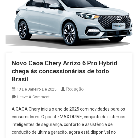
Novo Caoa Chery Arrizo 6 Pro Hybrid
chega às concessionárias de todo
Brasil
Redação
13 De Janeiro De 2025
On
Leave A Comment
Novo
A CAOA Chery inicia o ano de 2025 com novidades para os
Caoa
consumidores. O pacote MAX DRIVE, conjunto de sistemas
Chery
inteligentes de segurança, conforto e assistência de
Arrizo
condução de última geração, agora está disponível no
6