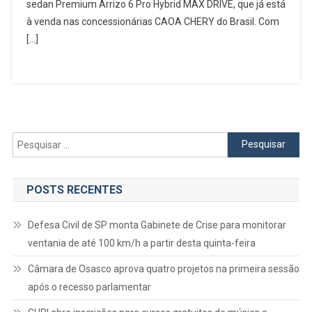
Pro
sedan Premium Arrizo 6 Pro Hybrid MAX DRIVE, que já está
Hybrid
à venda nas concessionárias CAOA CHERY do Brasil. Com
Chega
[…]
Às
Concessionárias
De
Todo
Brasil
Pesquisar
por:
POSTS RECENTES
Defesa Civil de SP monta Gabinete de Crise para monitorar
ventania de até 100 km/h a partir desta quinta-feira
Câmara de Osasco aprova quatro projetos na primeira sessão
após o recesso parlamentar