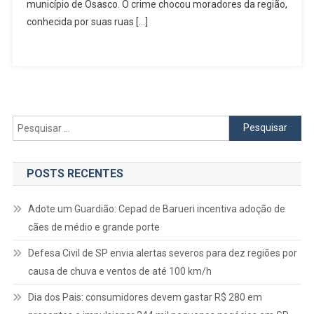
Pai
município de Osasco. O crime chocou moradores da região,
E
conhecida por suas ruas […]
Filho
São
Mortos
A
Tiros
Em
Pesquisar
Atentado
por:
Violento
POSTS RECENTES
Adote um Guardião: Cepad de Barueri incentiva adoção de
cães de médio e grande porte
Defesa Civil de SP envia alertas severos para dez regiões por
causa de chuva e ventos de até 100 km/h
Dia dos Pais: consumidores devem gastar R$ 280 em