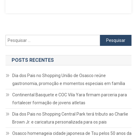
O
Dia
Das
Crianças
Com
A
Pesquisar
11ª
por:
Voltinha
Da
POSTS RECENTES
União
Dia dos Pais no Shopping União de Osasco reúne
gastronomia, promoção e momentos especiais em família
Continental Basquete e COC Vila Yara firmam parceria para
fortalecer formação de jovens atletas
Dia dos Pais no Shopping Central Park terá tributo ao Charlie
Brown Jr. e caricatura personalizada para os pais
Osasco homenageia cidade japonesa de Tsu pelos 50 anos da