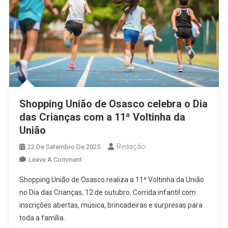
Shopping União de Osasco celebra o Dia
das Crianças com a 11ª Voltinha da
União
Redação
22 De Setembro De 2025
On
Leave A Comment
Shopping
Shopping União de Osasco realiza a 11ª Voltinha da União
União
no Dia das Crianças, 12 de outubro. Corrida infantil com
De
inscrições abertas, música, brincadeiras e surpresas para
Osasco
toda a família.
Celebra