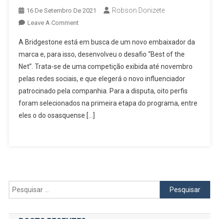
Robson Donizete
16 De Setembro De 2021
On
Leave A Comment
Osasquense
A Bridgestone está em busca de um novo embaixador da
Tutti
marca e, para isso, desenvolveu o desafio “Best of the
Batista
Net”. Trata-se de uma competição exibida até novembro
Disputa
pelas redes sociais, e que elegerá o novo influenciador
Competição
Para
patrocinado pela companhia. Para a disputa, oito perfis
Ser
foram selecionados na primeira etapa do programa, entre
O
eles o do osasquense […]
Novo
Influenciador
Digital
Da
Bridgestone
Pesquisar
por: