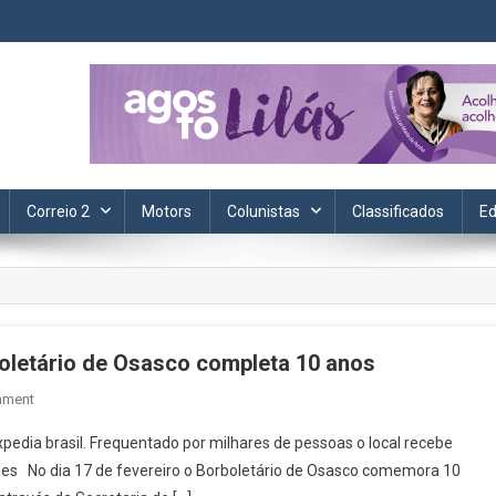
ta. Informação, política, saúde, economia, esportes e cotidiano.
Correio 2
Motors
Colunistas
Classificados
Ed
boletário de Osasco completa 10 anos
On
mment
Com
xpedia brasil. Frequentado por milhares de pessoas o local recebe
Mais
ades No dia 17 de fevereiro o Borboletário de Osasco comemora 10
De