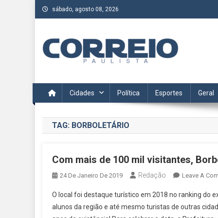
Skip
sábado, agosto 08, 2026
to
content
Correio Paulista
Acompanhe as últimas notícias da região no Correio Paulis
Cidades
Política
Esportes
Geral
TAG:
BORBOLETÁRIO
Com mais de 100 mil visitantes, Bor
Redação
24 De Janeiro De 2019
Leave A Co
O local foi destaque turístico em 2018 no ranking do e
alunos da região e até mesmo turistas de outras cid