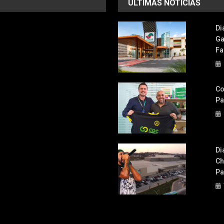
ÚLTIMAS NOTÍCIAS
Di
Ga
Fa
Co
Pa
Di
Ch
Pa