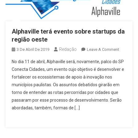
Alphaville terá evento sobre startups da
região oeste
Redação
On
3 De Abril De 2019
Leave A Comment
Alphaville
No dia 11 de abril, Alphaville será, novamente, palco do SP
Terá
Conecta Cidades, um evento cujo objetivo é desenvolver e
Evento
fortalecer os ecossistemas de apoio à inovação nos
Sobre
municípios paulistas. Os assuntos debatidos girarão em
Startups
Da
torno de entender as rotas percorridas por cidades que
Região
passaram por esse processo de desenvolvimento. Serão
Oeste
abordadas, também, formas de […]