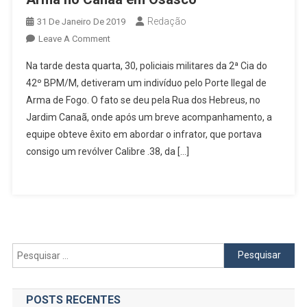
Redação
31 De Janeiro De 2019
On
Leave A Comment
Homem
Na tarde desta quarta, 30, policiais militares da 2ª Cia do
É
42º BPM/M, detiveram um indivíduo pelo Porte Ilegal de
Preso
Arma de Fogo. O fato se deu pela Rua dos Hebreus, no
Por
Jardim Canaã, onde após um breve acompanhamento, a
Porte
Ilegal
equipe obteve êxito em abordar o infrator, que portava
De
consigo um revólver Calibre .38, da […]
Arma
No
Canaã
Em
Osasco
Pesquisar
por:
POSTS RECENTES