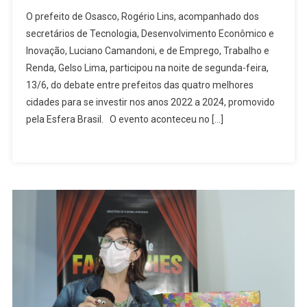
Osasco
O prefeito de Osasco, Rogério Lins, acompanhado dos
Participa
secretários de Tecnologia, Desenvolvimento Econômico e
De
Inovação, Luciano Camandoni, e de Emprego, Trabalho e
Debate
Renda, Gelso Lima, participou na noite de segunda-feira,
Sobre
As
13/6, do debate entre prefeitos das quatro melhores
Melhores
cidades para se investir nos anos 2022 a 2024, promovido
Cidades
pela Esfera Brasil. O evento aconteceu no […]
Para
Se
Investir
Nos
Anos
2022
A
2024