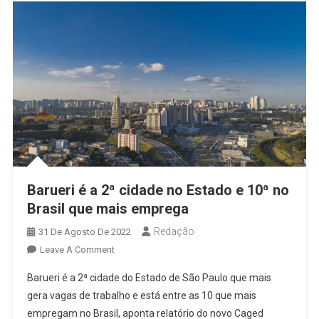
Barueri é a 2ª cidade no Estado e 10ª no
Brasil que mais emprega
Redação
31 De Agosto De 2022
On
Leave A Comment
Barueri
Barueri é a 2ª cidade do Estado de São Paulo que mais
É
gera vagas de trabalho e está entre as 10 que mais
A
empregam no Brasil, aponta relatório do novo Caged
2ª