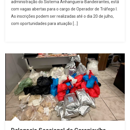
Operador
administração do Sistema Anhanguera-Bandeirantes, está
De
com vagas abertas para o cargo de Operador de Tráfego I.
Tráfego
As inscrições podem ser realizadas até o dia 20 de julho,
Em
com oportunidades para atuação […]
Jundiaí,
Cajamar
E
Campinas