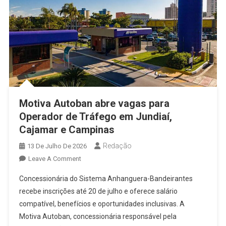
Motiva Autoban abre vagas para
Operador de Tráfego em Jundiaí,
Cajamar e Campinas
Redação
13 De Julho De 2026
On
Leave A Comment
Motiva
Concessionária do Sistema Anhanguera-Bandeirantes
Autoban
recebe inscrições até 20 de julho e oferece salário
Abre
compatível, benefícios e oportunidades inclusivas. A
Vagas
Motiva Autoban, concessionária responsável pela
Para