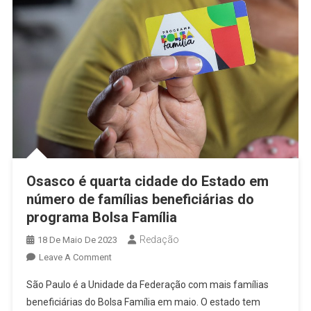
Osasco é quarta cidade do Estado em
número de famílias beneficiárias do
programa Bolsa Família
Redação
18 De Maio De 2023
On
Leave A Comment
Osasco
São Paulo é a Unidade da Federação com mais famílias
É
beneficiárias do Bolsa Família em maio. O estado tem
Quarta