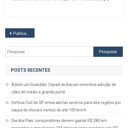
Osasco
Navegação
Publicações mais antigas
por
Pesquisar
posts
por:
POSTS RECENTES
Adote um Guardião: Cepad de Barueri incentiva adoção de
cães de médio e grande porte
Defesa Civil de SP envia alertas severos para dez regiões por
causa de chuva e ventos de até 100 km/h
Dia dos Pais: consumidores devem gastar R$ 280 em