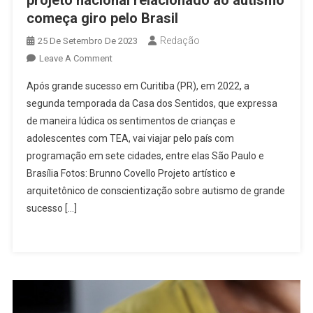
começa giro pelo Brasil
Redação
25 De Setembro De 2023
On
Leave A Comment
Unindo
Após grande sucesso em Curitiba (PR), em 2022, a
Arte,
segunda temporada da Casa dos Sentidos, que expressa
Arquitetura
de maneira lúdica os sentimentos de crianças e
E
adolescentes com TEA, vai viajar pelo país com
Saúde,
Maior
programação em sete cidades, entre elas São Paulo e
Projeto
Brasília Fotos: Brunno Covello Projeto artístico e
Nacional
arquitetônico de conscientização sobre autismo de grande
Relacionado
sucesso […]
Ao
Autismo
Começa
Giro
Pelo
Brasil