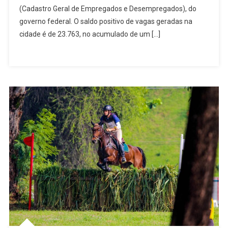
(Cadastro Geral de Empregados e Desempregados), do
Cidade
No
governo federal. O saldo positivo de vagas geradas na
Estado
cidade é de 23.763, no acumulado de um […]
E
10ª
No
Brasil
Que
Mais
Emprega