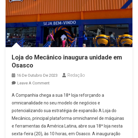
SP
Loja do Mecânico inaugura unidade em
Osasco
Redação
16 De Outubro De 2023
On
Leave A Comment
Loja
A Companhia chega a sua 18ª loja reforçando a
Do
omnicanalidade no seu modelo de negócios e
Mecânico
potencializando sua estratégia de expansão A Loja do
Inaugura
Mecânico, principal plataforma omnichannel de máquinas
Unidade
Em
e ferramentas da América Latina, abre sua 18ª loja nesta
Osasco
sexta-feira (20), às 10 horas, em Osasco. A inauguração