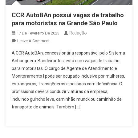
CCR AutoBAn possui vagas de trabalho
para motoristas na Grande São Paulo
Redação
17 De Fevereiro De 2023
On
Leave A Comment
CCR
A CCR AutoBAn, concessionária responsável pelo Sistema
AutoBAn
Anhanguera-Bandeirantes, está com vagas de trabalho
Possui
para motoristas. O cargo de Agente de Atendimento e
Vagas
Monitoramento I pode ser ocupado inclusive por mulheres,
De
Trabalho
estrangeiros, transgêneros e pessoas com deficiência. O
Para
profissional deverá conduzir viaturas da empresa,
Motoristas
incluindo guincho leve, caminhão munck ou caminhão de
Na
transporte de animais. Também […]
Grande
São
Paulo