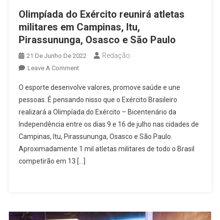
Olimpíada do Exército reunirá atletas
militares em Campinas, Itu,
Pirassununga, Osasco e São Paulo
Redação
21 De Junho De 2022
On
Leave A Comment
Olimpíada
O esporte desenvolve valores, promove saúde e une
Do
pessoas. É pensando nisso que o Exército Brasileiro
Exército
realizará a Olimpíada do Exército – Bicentenário da
Reunirá
Independência entre os dias 9 e 16 de julho nas cidades de
Atletas
Militares
Campinas, Itu, Pirassununga, Osasco e São Paulo.
Em
Aproximadamente 1 mil atletas militares de todo o Brasil
Campinas,
competirão em 13 […]
Itu,
Pirassununga,
Osasco
E
São