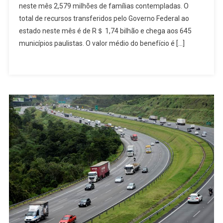
neste mês 2,579 milhões de famílias contempladas. O
Cidade
total de recursos transferidos pelo Governo Federal ao
Do
Estado
estado neste mês é de R＄ 1,74 bilhão e chega aos 645
Em
municípios paulistas. O valor médio do benefício é […]
Número
De
Famílias
Beneficiárias
Do
Programa
Bolsa
Família