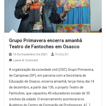
Grupo Primavera encerra amanhã
Teatro de Fantoches em Osasco
Redação
13 De Dezembro De 2021
On
Leave A Comment
Grupo
A organização da sociedade civil (OSC) Grupo Primavera,
Primavera
de Campinas (SP), em parceria com a Secretaria de
Encerra
Educação de Osasco, encerra amanhã, terça-feira, dia 14
Amanhã
de dezembro, a partir das 13h, o projeto Teatro de
Teatro
De
Fantoches, que capacitou 40 educadores sociais de 35
Fantoches
creches da cidade. O encerramento acontecerá no
Em
Auditório do Centro de Formação de Professores, à […]