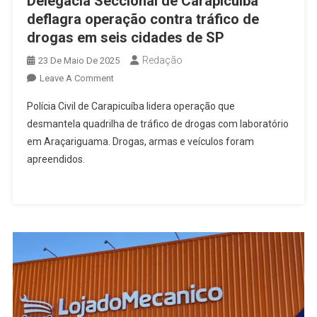
Delegacia Seccional de Carapicuíba
deflagra operação contra tráfico de
drogas em seis cidades de SP
Redação
23 De Maio De 2025
On
Leave A Comment
Delegacia
Polícia Civil de Carapicuíba lidera operação que
Seccional
desmantela quadrilha de tráfico de drogas com laboratório
De
em Araçariguama. Drogas, armas e veículos foram
Carapicuíba
apreendidos.
Deflagra
Operação
Contra
Tráfico
De
Drogas
Em
Seis
Cidades
De