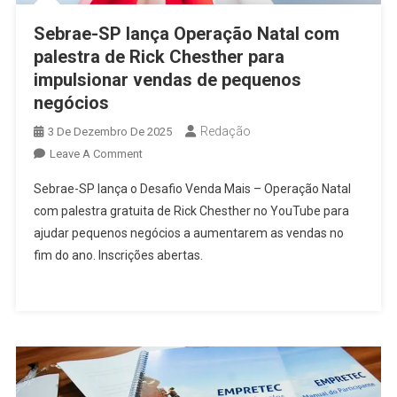
Sebrae-SP lança Operação Natal com
palestra de Rick Chesther para
impulsionar vendas de pequenos
negócios
Redação
3 De Dezembro De 2025
On
Leave A Comment
Sebrae-
Sebrae-SP lança o Desafio Venda Mais – Operação Natal
SP
com palestra gratuita de Rick Chesther no YouTube para
Lança
ajudar pequenos negócios a aumentarem as vendas no
Operação
fim do ano. Inscrições abertas.
Natal
Com
Palestra
De
Rick
Chesther
Para