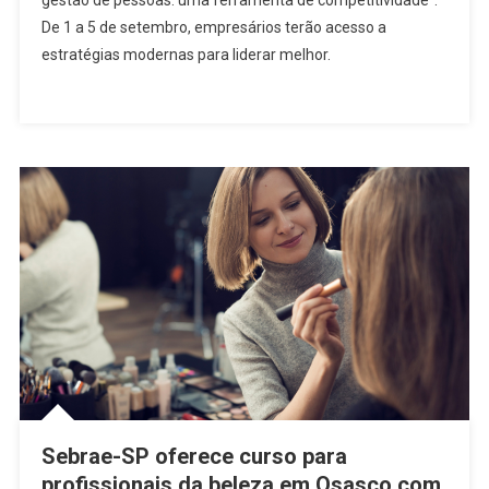
gestão de pessoas: uma ferramenta de competitividade”.
Abre
De 1 a 5 de setembro, empresários terão acesso a
Inscrições
estratégias modernas para liderar melhor.
Para
Curso
De
Gestão
De
Pessoas
Em
Osasco
Sebrae-SP oferece curso para
profissionais da beleza em Osasco com