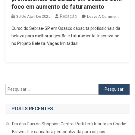
foco em aumento de faturamento
Redação
On
30 De Abril De 2025
Leave A Comment
Sebrae-
Curso do Sebrae-SP em Osasco capacita profissionais da
SP
beleza para melhorar gestão e faturamento. Inscreva-se
Oferece
no Projeto Beleza. Vagas limitadas!
Curso
Para
Profissio
Da
Beleza
Em
Osasco
Pesquisar
Com
por:
Foco
Em
POSTS RECENTES
Aumento
De
Dia dos Pais no Shopping Central Park terá tributo ao Charlie
Faturame
Brown Jr. e caricatura personalizada para os pais