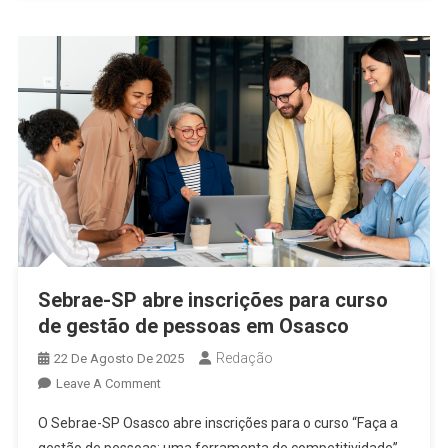
Última
Turma
Do
Empretec
Em
Osasco
Em
2025
Sebrae-SP abre inscrições para curso
de gestão de pessoas em Osasco
Redação
22 De Agosto De 2025
On
Leave A Comment
Sebrae-
O Sebrae-SP Osasco abre inscrições para o curso “Faça a
SP