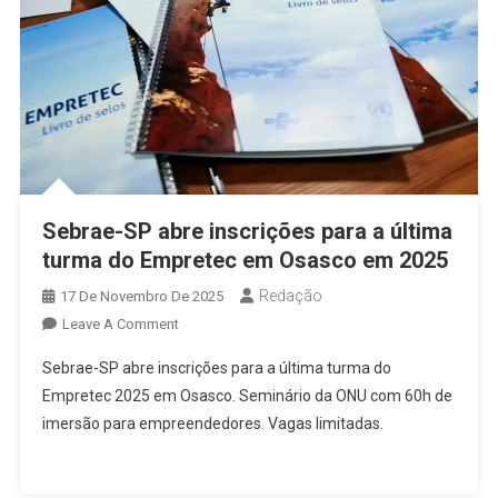
Impulsionar
Vendas
De
Pequenos
Negócios
Sebrae-SP abre inscrições para a última
turma do Empretec em Osasco em 2025
Redação
17 De Novembro De 2025
On
Leave A Comment
Sebrae-
Sebrae-SP abre inscrições para a última turma do
SP
Empretec 2025 em Osasco. Seminário da ONU com 60h de
Abre
imersão para empreendedores. Vagas limitadas.
Inscrições
Para
A