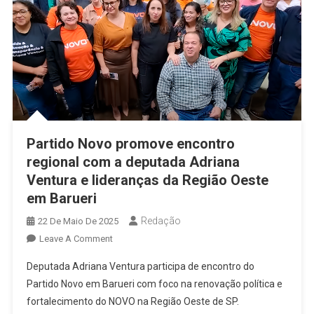
Partido Novo promove encontro
regional com a deputada Adriana
Ventura e lideranças da Região Oeste
em Barueri
Redação
22 De Maio De 2025
On
Leave A Comment
Partido
Deputada Adriana Ventura participa de encontro do
Novo
Partido Novo em Barueri com foco na renovação política e
Promove
fortalecimento do NOVO na Região Oeste de SP.
Encontro