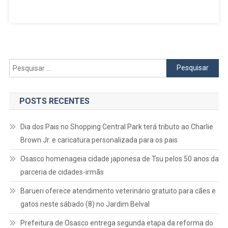
Regional
Com
A
Deputada
Adriana
Ventura
Pesquisar
E
por:
Lideranças
Da
POSTS RECENTES
Região
Oeste
Dia dos Pais no Shopping Central Park terá tributo ao Charlie
Em
Brown Jr. e caricatura personalizada para os pais
Barueri
Osasco homenageia cidade japonesa de Tsu pelos 50 anos da
parceria de cidades-irmãs
Barueri oferece atendimento veterinário gratuito para cães e
gatos neste sábado (8) no Jardim Belval
Prefeitura de Osasco entrega segunda etapa da reforma do