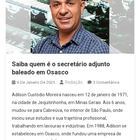
Saiba quem é o secretário adjunto
baleado em Osasco
Redação
Em
6 De Janeiro De 2025
3 Comentários
Saiba
Adilson Custódio Moreira nasceu em 12 de janeiro de 1971,
Quem
na cidade de Jequitinhonha, em Minas Gerais. Aos 6 anos,
É
mudou-se para Cabreúva, no interior de São Paulo, onde
O
iniciou seus estudos e sua trajetória profissional,
Secretário
Adjunto
trabalhando em lavouras e indústrias. Em 1988, Adilson se
Baleado
estabeleceu em Osasco, onde fundou uma empresa de
Em