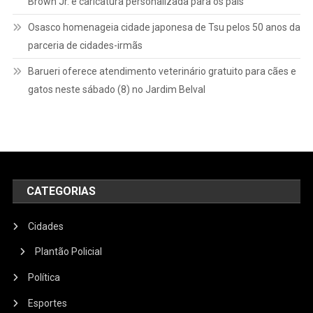
Brown Jr. e caricatura personalizada para os pais
Osasco homenageia cidade japonesa de Tsu pelos 50 anos da
parceria de cidades-irmãs
Barueri oferece atendimento veterinário gratuito para cães e
gatos neste sábado (8) no Jardim Belval
CATEGORIAS
Cidades
Plantão Policial
Política
Esportes