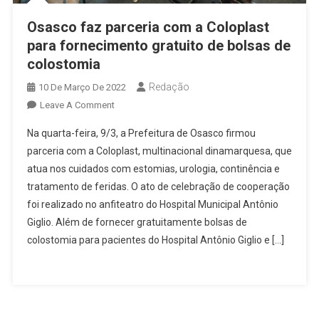
Osasco faz parceria com a Coloplast
para fornecimento gratuito de bolsas de
colostomia
Redação
10 De Março De 2022
On
Leave A Comment
Osasco
Na quarta-feira, 9/3, a Prefeitura de Osasco firmou
Faz
parceria com a Coloplast, multinacional dinamarquesa, que
Parceria
atua nos cuidados com estomias, urologia, continência e
Com
tratamento de feridas. O ato de celebração de cooperação
A
Coloplast
foi realizado no anfiteatro do Hospital Municipal Antônio
Para
Giglio. Além de fornecer gratuitamente bolsas de
Fornecimento
colostomia para pacientes do Hospital Antônio Giglio e […]
Gratuito
De
Bolsas
De
Colostomia