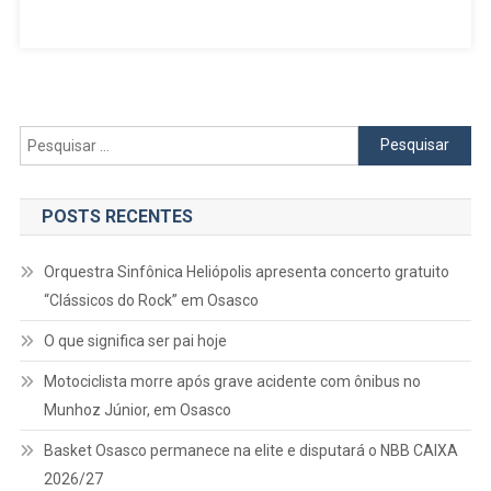
Em
Concurso
Lotofácil
E
Um
Dos
Pesquisar
Premiados
por:
É
De
POSTS RECENTES
Osasco
Orquestra Sinfônica Heliópolis apresenta concerto gratuito
“Clássicos do Rock” em Osasco
O que significa ser pai hoje
Motociclista morre após grave acidente com ônibus no
Munhoz Júnior, em Osasco
Basket Osasco permanece na elite e disputará o NBB CAIXA
2026/27