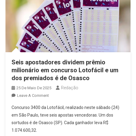
Seis apostadores dividem prêmio
milionário em concurso Lotofácil e um
dos premiados é de Osasco
Redação
25 De Maio De 2025
On
Leave A Comment
Seis
Concurso 3400 da Lotofácil, realizado neste sábado (24)
Apostadores
em São Paulo, teve seis apostas vencedoras. Um dos
Dividem
sortudos é de Osasco (SP). Cada ganhador leva R$
Prêmio
1.074.600,32.
Milionário