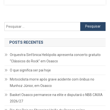
Sábado
(18)
Em
Seis
Unidades
Pesquisar
De
por:
Barueri
POSTS RECENTES
Orquestra Sinfônica Heliópolis apresenta concerto gratuito
“Clássicos do Rock” em Osasco
O que significa ser pai hoje
Motociclista morre após grave acidente com ônibus no
Munhoz Júnior, em Osasco
Basket Osasco permanece na elite e disputará o NBB CAIXA
2026/27