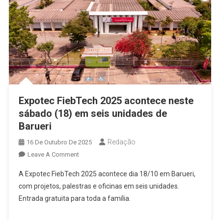
Expotec FiebTech 2025 acontece neste
sábado (18) em seis unidades de
Barueri
Redação
16 De Outubro De 2025
On
Leave A Comment
Expotec
A Expotec FiebTech 2025 acontece dia 18/10 em Barueri,
FiebTech
com projetos, palestras e oficinas em seis unidades.
2025
Entrada gratuita para toda a família.
Acontece
Neste