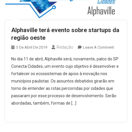
Alphaville terá evento sobre startups da
região oeste
Redação
On
3 De Abril De 2019
Leave A Comment
Alphaville
No dia 11 de abril, Alphaville será, novamente, palco do SP
Terá
Conecta Cidades, um evento cujo objetivo é desenvolver e
Evento
fortalecer os ecossistemas de apoio à inovação nos
Sobre
municípios paulistas. Os assuntos debatidos girarão em
Startups
Da
torno de entender as rotas percorridas por cidades que
Região
passaram por esse processo de desenvolvimento. Serão
Oeste
abordadas, também, formas de […]