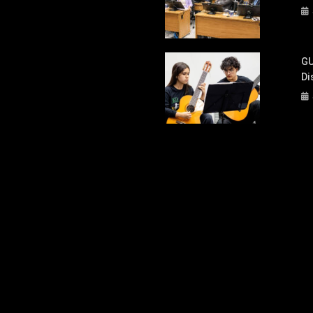
GU
Di