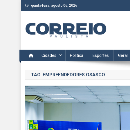
Skip
quinta-feira, agosto 06, 2026
to
content
Correio Paulista
Acompanhe as últimas notícias da região no Correio Paulis
Cidades
Política
Esportes
Geral
TAG:
EMPREENDEDORES OSASCO