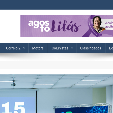
ta. Informação, política, saúde, economia, esportes e cotidiano.
Correio 2
Motors
Colunistas
Classificados
Ed