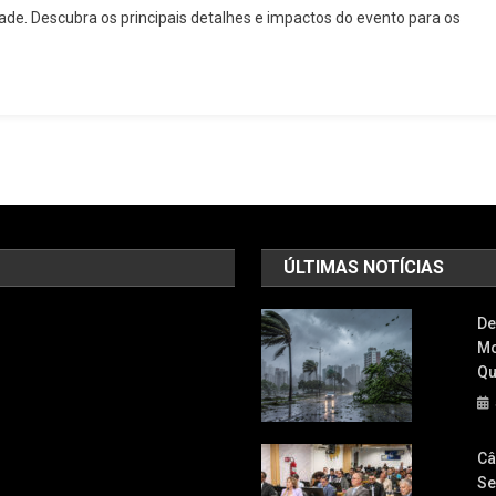
de. Descubra os principais detalhes e impactos do evento para os
Do
OZ
Valley
Networking
Impulsiona
O
Empreendedorismo
Em
Osasco
E
ÚLTIMAS NOTÍCIAS
Supera
Expectativas
De
Mo
Qu
Câ
Se