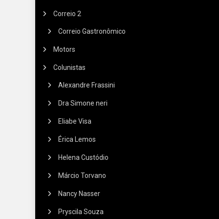
Correio 2
Correio Gastronômico
Motors
Colunistas
Alexandre Frassini
Dra Simone neri
Eliabe Visa
Érica Lemos
Helena Custódio
Márcio Torvano
Nancy Nasser
Pryscila Souza