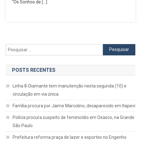
Parnaíba
“Os Sonhos de […]
2025:
“Os
Sonhos
De
José”
|
Pesquisar
O
por:
Maior
Espetácul
POSTS RECENTES
A
Céu
Linha 8-Diamante tem manutenção nesta segunda (10) e
Aberto
circulação em via única
De
SP
Família procura por Jaime Marcolino, desaparecido em Itapevi
Polícia procura suspeito de feminicídio em Osasco, na Grande
São Paulo
Prefeitura reforma praça de lazer e esportes no Engenho