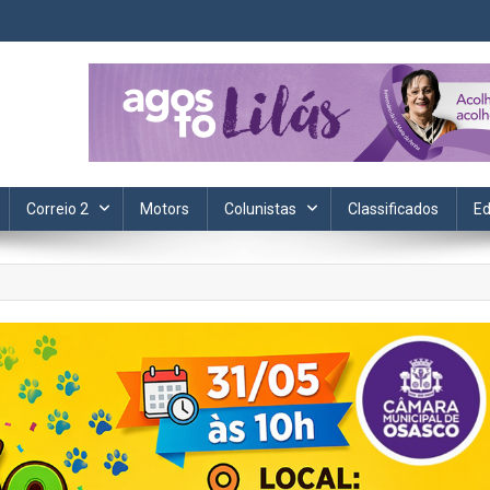
ta. Informação, política, saúde, economia, esportes e cotidiano.
Correio 2
Motors
Colunistas
Classificados
Ed