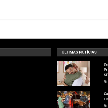
Cão
É
Show
Agita
Osasco
Com
Desfile
Pet,
Brindes
ÚLTIMAS NOTÍCIAS
E
Atrações
Di
Para
Pr
Toda
S
A
Família
Ca
Fi