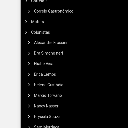
Correio 2
Correio Gastronômico
Motors
Colunistas
Alexandre Frassini
Dra Simone neri
Eliabe Visa
Érica Lemos
Helena Custódio
Márcio Torvano
Nancy Nasser
Pryscila Souza
Sem Mordaça