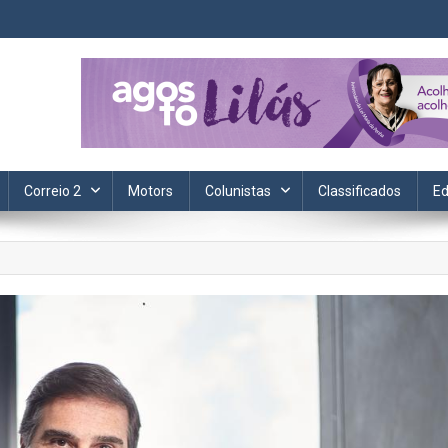
ta. Informação, política, saúde, economia, esportes e cotidiano.
Correio 2
Motors
Colunistas
Classificados
Ed