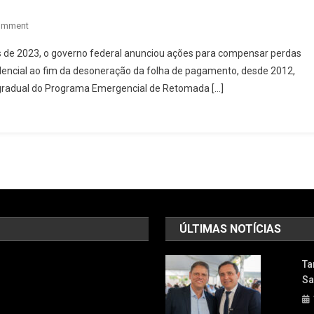
On
omment
Extinção
es de 2023, o governo federal anunciou ações para compensar perdas
Do
encial ao fim da desoneração da folha de pagamento, desde 2012,
Perse
 gradual do Programa Emergencial de Retomada […]
Por
Suspeita
De
Irregularidades
Seria
O
Mesmo
Que
Acabar
ÚLTIMAS NOTÍCIAS
Com
O
Ta
Bolsa
Sa
Família