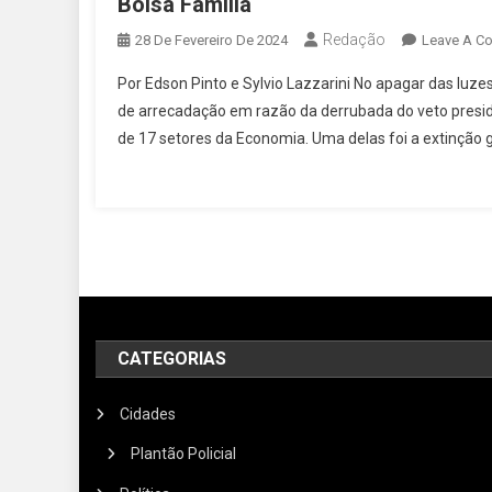
Bolsa Família
Redação
28 De Fevereiro De 2024
Leave A C
Por Edson Pinto e Sylvio Lazzarini No apagar das luz
de arrecadação em razão da derrubada do veto presid
de 17 setores da Economia. Uma delas foi a extinção
CATEGORIAS
Cidades
Plantão Policial