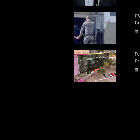
PM
Gr
Fu
Pr