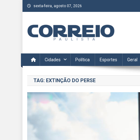
Skip
sexta-feira, agosto 07, 2026
to
content
Correio Paulista
Acompanhe as últimas notícias da região no Correio Paulis
Cidades
Política
Esportes
Geral
TAG:
EXTINÇÃO DO PERSE