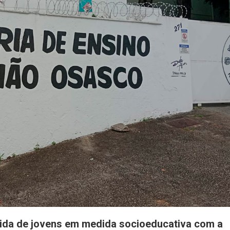
Alusão
Ao
Dia
Da
Árvore
vida de jovens em medida socioeducativa com a