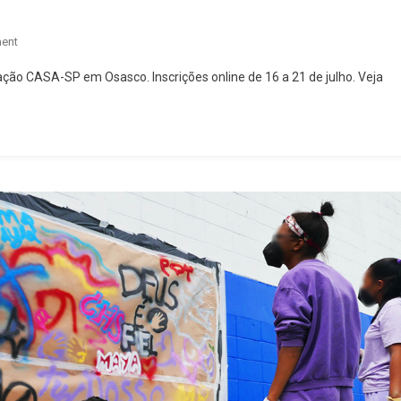
On
ent
Você
ção CASA-SP em Osasco. Inscrições online de 16 a 21 de julho. Veja
Sabia
Que
Pode
Transformar
A
Vida
De
Jovens
Em
Medida
Socioeducativa
Com
A
Sua
Experiência
Como