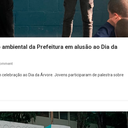
mbiental da Prefeitura em alusão ao Dia da
On
Comment
Fundação
elebração ao Dia da Árvore. Jovens participaram de palestra sobre
CASA
Osasco
Recebe
Ação
Ambiental
Da
Prefeitura
Em