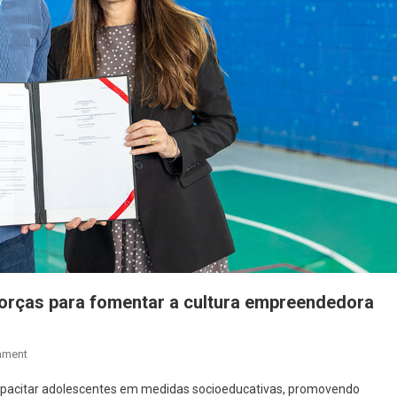
rças para fomentar a cultura empreendedora
On
mment
Fundação
pacitar adolescentes em medidas socioeducativas, promovendo
CASA