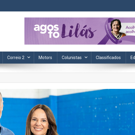
ta. Informação, política, saúde, economia, esportes e cotidiano.
Correio 2
Motors
Colunistas
Classificados
Ed