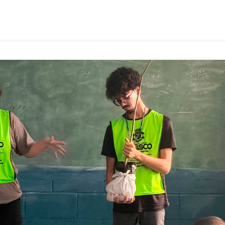
E
Sebrae-
SP
Unem
Forças
Para
Fomentar
A
Cultura
Empreendedora
Entre
Adolescentes