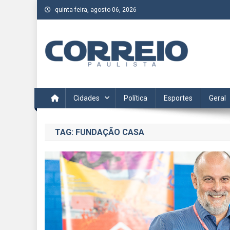
Skip
quinta-feira, agosto 06, 2026
to
content
Correio Paulista
Acompanhe as últimas notícias da região no Correio Paulis
Cidades
Política
Esportes
Geral
TAG:
FUNDAÇÃO CASA