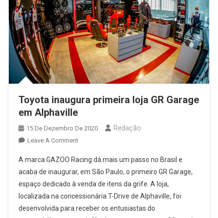
Toyota inaugura primeira loja GR Garage
em Alphaville
Redação
15 De Dezembro De 2020
On
Leave A Comment
Toyota
A marca GAZOO Racing dá mais um passo no Brasil e
Inaugura
acaba de inaugurar, em São Paulo, o primeiro GR Garage,
Primeira
espaço dedicado à venda de itens da grife. A loja,
Loja
localizada na concessionária T-Drive de Alphaville, foi
GR
Garage
desenvolvida para receber os entusiastas do