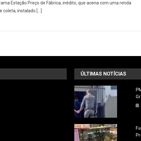
programa Estação Preço de Fábrica, inédito, que acena com uma renda
Carapicuíba
e coleta, instalado […]
Faz
Parceria
Com
Grupo
Boticário
E
Green
Mining
ÚLTIMAS NOTÍCIAS
PM
Gr
Fu
Pr