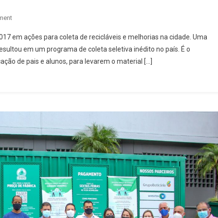
On
ment
Carapicuíba
17 em ações para coleta de recicláveis e melhorias na cidade. Uma
Oferece
esultou em um programa de coleta seletiva inédito no país. É o
Vários
ção de pais e alunos, para levarem o material […]
Locais
De
Coleta
De
Recicláveis, Inclusive
Com
Descontos
Em
Conta
De
Energia
Elétrica