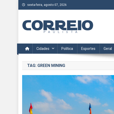
Skip
sexta-feira, agosto 07, 2026
to
content
Correio Paulista
Acompanhe as últimas notícias da região no Correio Paulis
Cidades
Política
Esportes
Geral
TAG:
GREEN MINING