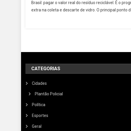
Brasil: pagar o valor real do resíduo reciclável. É o 
extra na coleta e descarte de vidro. O principal ponto d
CATEGORIAS
Cidades
Plantão Policial
Política
Esportes
Geral