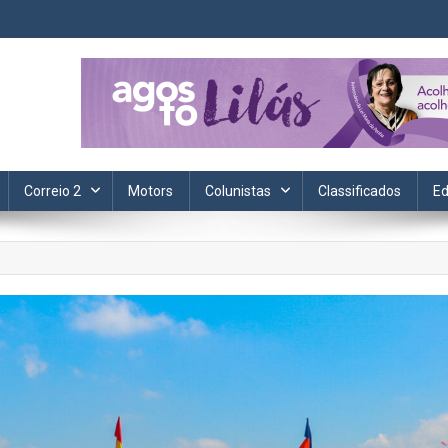
ta. Informação, política, saúde, economia, esportes e cotidiano.
Correio 2
Motors
Colunistas
Classificados
Ed