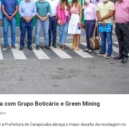
ia com Grupo Boticário e Green Mining
Em
ário
Prefeitura
e a Prefeitura de Carapicuíba abraça o maior desafio da reciclagem no
De