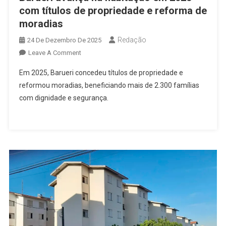
com títulos de propriedade e reforma de
moradias
Redação
24 De Dezembro De 2025
On
Leave A Comment
Barueri
Em 2025, Barueri concedeu títulos de propriedade e
Avança
reformou moradias, beneficiando mais de 2.300 famílias
Na
com dignidade e segurança.
Habitação
Em
2025
Com
Títulos
De
Propriedade
E
Reforma
De
Moradias