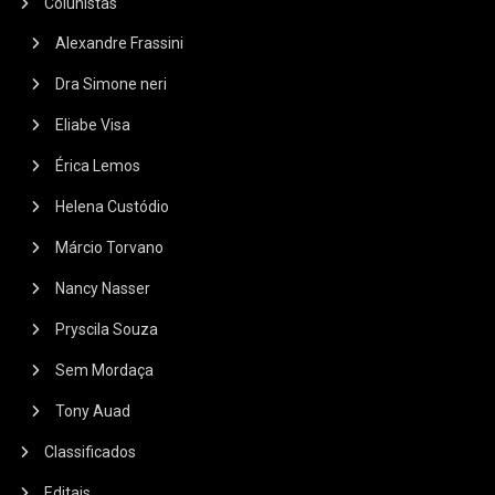
Colunistas
Alexandre Frassini
Dra Simone neri
Eliabe Visa
Érica Lemos
Helena Custódio
Márcio Torvano
Nancy Nasser
Pryscila Souza
Sem Mordaça
Tony Auad
Classificados
Editais