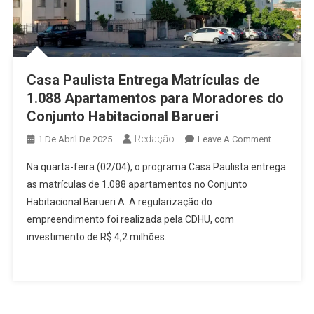
Casa Paulista Entrega Matrículas de
1.088 Apartamentos para Moradores do
Conjunto Habitacional Barueri
Redação
On
1 De Abril De 2025
Leave A Comment
Casa
Na quarta-feira (02/04), o programa Casa Paulista entrega
Paulista
as matrículas de 1.088 apartamentos no Conjunto
Entrega
Habitacional Barueri A. A regularização do
Matrículas
empreendimento foi realizada pela CDHU, com
De
1.088
investimento de R$ 4,2 milhões.
Apartame
Para
Moradore
Do