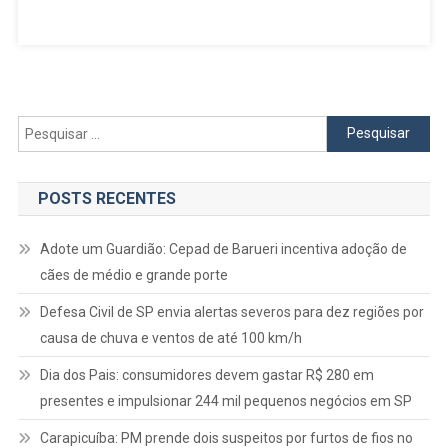
Pública
Em
Osasco
E
Destacam
A
Pesquisar
Importânc
por:
Do
Registro
POSTS RECENTES
De
Boletins
Adote um Guardião: Cepad de Barueri incentiva adoção de
De
cães de médio e grande porte
Ocorrênci
Defesa Civil de SP envia alertas severos para dez regiões por
causa de chuva e ventos de até 100 km/h
Dia dos Pais: consumidores devem gastar R$ 280 em
presentes e impulsionar 244 mil pequenos negócios em SP
Carapicuíba: PM prende dois suspeitos por furtos de fios no