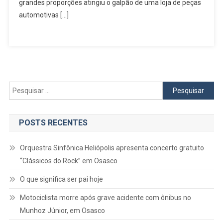
Em
grandes proporções atingiu o galpão de uma loja de peças
Barueri
automotivas […]
E
Área
De
Mata
Pesquisar
por:
POSTS RECENTES
Orquestra Sinfônica Heliópolis apresenta concerto gratuito
“Clássicos do Rock” em Osasco
O que significa ser pai hoje
Motociclista morre após grave acidente com ônibus no
Munhoz Júnior, em Osasco