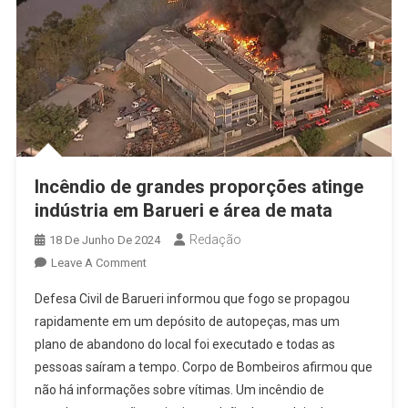
Incêndio de grandes proporções atinge
indústria em Barueri e área de mata
Redação
18 De Junho De 2024
On
Leave A Comment
Incêndio
Defesa Civil de Barueri informou que fogo se propagou
De
rapidamente em um depósito de autopeças, mas um
Grandes
plano de abandono do local foi executado e todas as
Proporções
pessoas saíram a tempo. Corpo de Bombeiros afirmou que
Atinge
Indústria
não há informações sobre vítimas. Um incêndio de