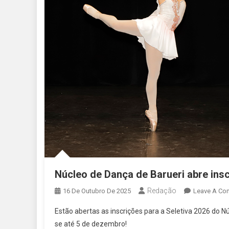
Núcleo de Dança de Barueri abre insc
Redação
16 De Outubro De 2025
Leave A Co
Estão abertas as inscrições para a Seletiva 2026 do Nú
se até 5 de dezembro!