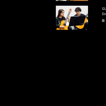
GU
Di