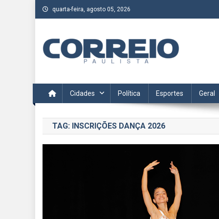
Skip
quarta-feira, agosto 05, 2026
to
content
Correio Paulista
Acompanhe as últimas notícias da região no Correio Paulis
Cidades
Política
Esportes
Geral
TAG:
INSCRIÇÕES DANÇA 2026