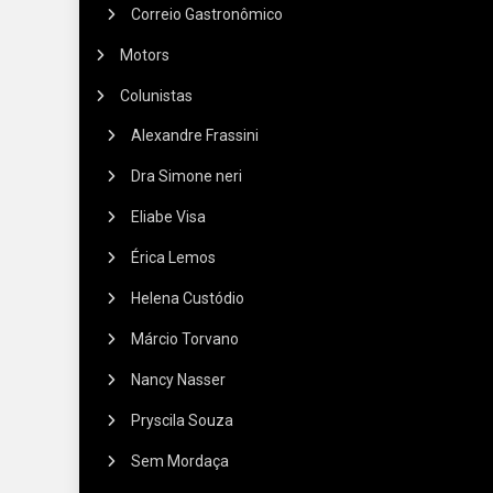
Correio Gastronômico
Motors
Colunistas
Alexandre Frassini
Dra Simone neri
Eliabe Visa
Érica Lemos
Helena Custódio
Márcio Torvano
Nancy Nasser
Pryscila Souza
Sem Mordaça