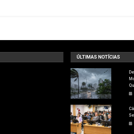
De
Barueri
Abre
Inscrições
Para
Seletiva
2026
ÚLTIMAS NOTÍCIAS
De
Mo
Qu
Câ
Se