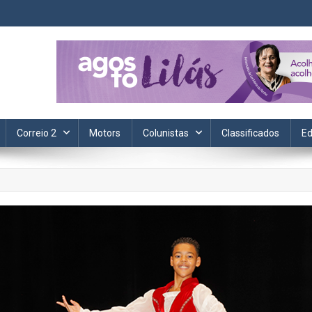
ta. Informação, política, saúde, economia, esportes e cotidiano.
Correio 2
Motors
Colunistas
Classificados
Ed