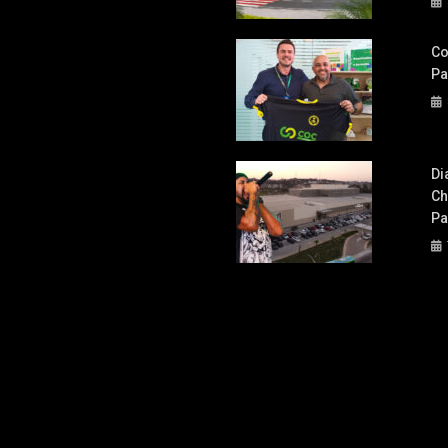
Co
Pa
Di
Ch
Pa