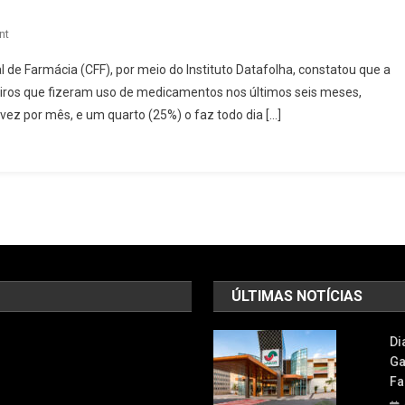
On
nt
Farmacêuticos
 de Farmácia (CFF), por meio do Instituto Datafolha, constatou que a
Darão
ros que fizeram uso de medicamentos nos últimos seis meses,
Dicas
z por mês, e um quarto (25%) o faz todo dia […]
Sobre
Utilização
Correta
De
Remédios
Em
Osasco
Neste
Sábado,
ÚLTIMAS NOTÍCIAS
11
Di
Ga
Fa