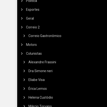
Política
Esportes
Geral
Correio 2
Correio Gastronômico
Motors
Colunistas
Alexandre Frassini
Dra Simone neri
Eliabe Visa
Érica Lemos
Helena Custódio
Márcio Torvano