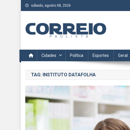
Skip
sábado, agosto 08, 2026
to
content
Correio Paulista
Acompanhe as últimas notícias da região no Correio Paulis
Cidades
Política
Esportes
Geral
TAG:
INSTITUTO DATAFOLHA