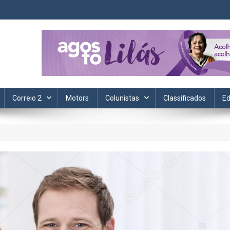
ta. Informação, política, saúde, economia, esportes e cotidiano.
Correio 2
Motors
Colunistas
Classificados
Ed