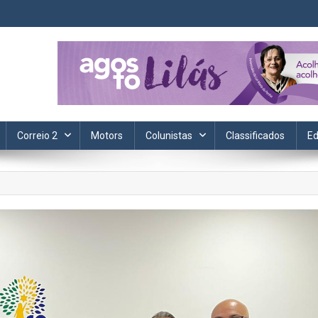
ta. Informação, política, saúde, economia, esportes e cotidiano.
Correio 2
Motors
Colunistas
Classificados
Ed