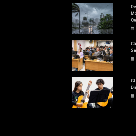
Lideranças Da Sigla
De
Mo
Qu
Câ
Se
GU
Di