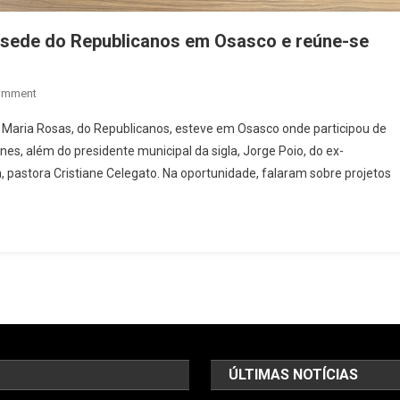
a sede do Republicanos em Osasco e reúne-se
On
omment
Deputada
l Maria Rosas, do Republicanos, esteve em Osasco onde participou de
Federal
nes, além do presidente municipal da sigla, Jorge Poio, do ex-
Maria
 pastora Cristiane Celegato. Na oportunidade, falaram sobre projetos
Rosas
Visita
Sede
Do
Republicanos
Em
Osasco
E
Reúne-
Se
ÚLTIMAS NOTÍCIAS
Com