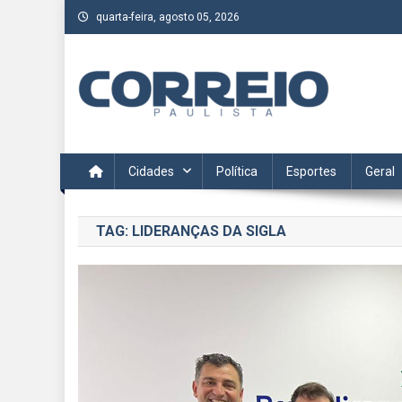
Skip
quarta-feira, agosto 05, 2026
to
content
Correio Paulista
Acompanhe as últimas notícias da região no Correio Paulis
Cidades
Política
Esportes
Geral
TAG:
LIDERANÇAS DA SIGLA