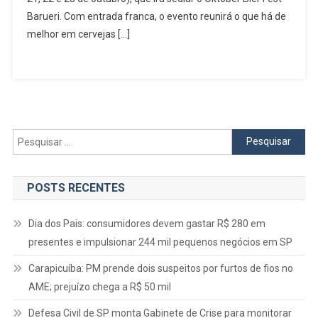
Oktober
Barueri. Com entrada franca, o evento reunirá o que há de
Bier
melhor em cervejas […]
Fest
Barueri
Neste
Fim
De
Semana
Pesquisar
por:
POSTS RECENTES
Dia dos Pais: consumidores devem gastar R$ 280 em
presentes e impulsionar 244 mil pequenos negócios em SP
Carapicuíba: PM prende dois suspeitos por furtos de fios no
AME; prejuízo chega a R$ 50 mil
Defesa Civil de SP monta Gabinete de Crise para monitorar