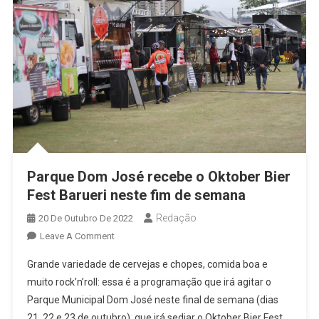
Parque Dom José recebe o Oktober Bier
Fest Barueri neste fim de semana
Redação
20 De Outubro De 2022
On
Leave A Comment
Parque
Grande variedade de cervejas e chopes, comida boa e
Dom
muito rock’n’roll: essa é a programação que irá agitar o
José
Parque Municipal Dom José neste final de semana (dias
Recebe
21, 22 e 23 de outubro), que irá sediar o Oktober Bier Fest
O