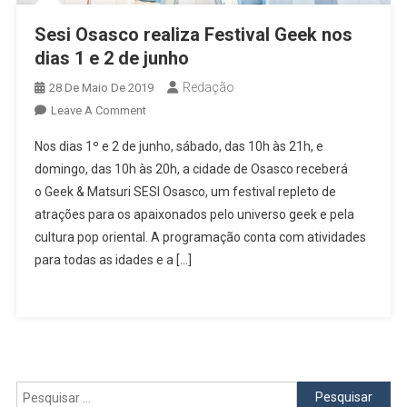
Sesi Osasco realiza Festival Geek nos
dias 1 e 2 de junho
Redação
28 De Maio De 2019
On
Leave A Comment
Sesi
Nos dias 1º e 2 de junho, sábado, das 10h às 21h, e
Osasco
domingo, das 10h às 20h, a cidade de Osasco receberá
Realiza
o Geek & Matsuri SESI Osasco, um festival repleto de
Festival
atrações para os apaixonados pelo universo geek e pela
Geek
Nos
cultura pop oriental. A programação conta com atividades
Dias
para todas as idades e a […]
1
E
2
De
Junho
Pesquisar