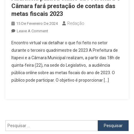
Câmara fará prestação de contas das
metas fiscais 2023
Redação
15 De Fevereiro De 2024
On
Leave A Comment
Audiência
Encontro virtual vai detalhar o que foi feito no setor
Pública
durante o terceiro quadrimestre de 2023 A Prefeitura de
Online
Itapevi e a Câmara Municipal realizam, a partir das 18h de
Da
quinta-feira (22), na sede do Legislativo, a audiência
Prefeitura
E
pública online sobre as metas fiscais do ano de 2023. O
Câmara
público pode participar. O objetivo é proporcionar […]
Fará
Prestação
De
Contas
Das
Metas
Pesquisar
Fiscais
por:
2023