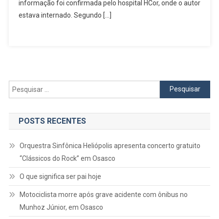
Anos
informação foi confirmada pelo hospital HCor, onde o autor
Em
estava internado. Segundo […]
São
Paulo;
Autor
Deixa
Legado
Histórico
Pesquisar
Na
por:
Dramatur
Brasileira
POSTS RECENTES
Orquestra Sinfônica Heliópolis apresenta concerto gratuito
“Clássicos do Rock” em Osasco
O que significa ser pai hoje
Motociclista morre após grave acidente com ônibus no
Munhoz Júnior, em Osasco