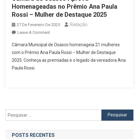
Homenageadas no Prêmio Ana Paula
Rossi – Mulher de Destaque 2025
Redação
27 De Fevereiro De 2025
On
Leave A Comment
Câmara
Câmara Municipal de Osasco homenageia 21 mulheres
De
com o Prêmio Ana Paula Rossi – Mulher de Destaque
Osasco
2025. Conheça as premiadas e o legado da vereadora Ana
Aprova
Paula Rossi.
Homenageadas
No
Prêmio
Ana
Paula
Rossi
–
Pesquisar
Mulher
por:
De
Destaque
POSTS RECENTES