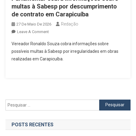
multas à Sabesp por descumprimento
de contrato em Carapicuíba
Redação
27 De Maio De 2026
On
Leave A Comment
Parlamentar
Vereador Ronaldo Souza cobra informações sobre
Cobra
possíveis multas à Sabesp por irregularidades em obras
Informações
realizadas em Carapicuíba.
Sobre
Multas
À
Sabesp
Por
Descumprimento
De
Pesquisar
Contrato
por:
Em
Carapicuíba
POSTS RECENTES