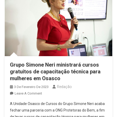
Grupo Simone Neri ministrará cursos
gratuitos de capacitação técnica para
mulheres em Osasco
Redação
3 De Fevereiro De 2023
On
Leave A Comment
Grupo
A Unidade Osasco de Cursos do Grupo Simone Neri acaba
Simone
fechar uma parceria com a ONG Protetoras do Bem, a fim
Neri
de levar cursos de capacitação técnica para mulheres em