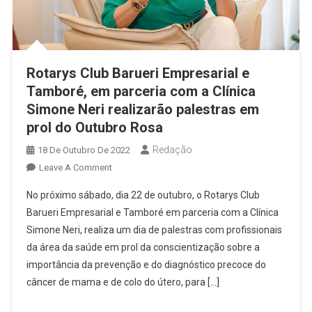
Rotarys Club Barueri Empresarial e
Tamboré, em parceria com a Clínica
Simone Neri realizarão palestras em
prol do Outubro Rosa
Redação
18 De Outubro De 2022
On
Leave A Comment
Rotarys
No próximo sábado, dia 22 de outubro, o Rotarys Club
Club
Barueri Empresarial e Tamboré em parceria com a Clínica
Barueri
Simone Neri, realiza um dia de palestras com profissionais
Empresarial
da área da saúde em prol da conscientização sobre a
E
Tamboré,
importância da prevenção e do diagnóstico precoce do
Em
câncer de mama e de colo do útero, para […]
Parceria
Com