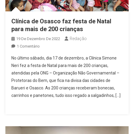
Clínica de Osasco faz festa de Natal
para mais de 200 crianças
Redação
19 De Dezembro De 2022
Em
1 Comentário
Clínica
No último sábado, dia 17 de dezembro, a Clínica Simone
De
Neri fez a festa de Natal para mais de 200 crianças,
Osasco
atendidas pela ONG – Organização Não Governamental –
Faz
Protetoras do Bem, que fica na divisa das cidades de
Festa
De
Barueri e Osasco. As 200 crianças receberam bonecas,
Natal
carrinhos e panetones, tudo isso regado a salgadinhos, […]
Para
Mais
De
200
Crianças