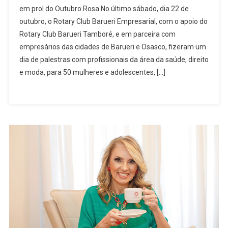
em prol do Outubro Rosa No último sábado, dia 22 de
Club
outubro, o Rotary Club Barueri Empresarial, com o apoio do
Barueri
Rotary Club Barueri Tamboré, e em parceira com
Empresarial
empresários das cidades de Barueri e Osasco, fizeram um
Se
Uniu
dia de palestras com profissionais da área da saúde, direito
A
e moda, para 50 mulheres e adolescentes, […]
Empresários
Da
Região
Para
Realizar
Evento