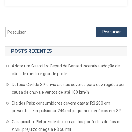
A
Clínica
Simone
Neri
Pesquisar
Realizarão
por:
Palestras
Em
POSTS RECENTES
Prol
Do
Adote um Guardião: Cepad de Barueri incentiva adoção de
Outubro
cães de médio e grande porte
Rosa
Defesa Civil de SP envia alertas severos para dez regiões por
causa de chuva e ventos de até 100 km/h
Dia dos Pais: consumidores devem gastar R$ 280 em
presentes e impulsionar 244 mil pequenos negócios em SP
Carapicuíba: PM prende dois suspeitos por furtos de fios no
AME; prejuízo chega a R$ 50 mil