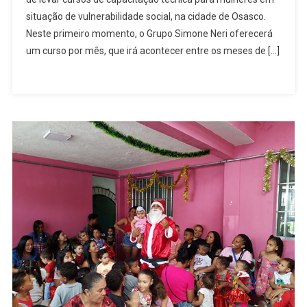
Ministrará
situação de vulnerabilidade social, na cidade de Osasco.
Cursos
Gratuitos
Neste primeiro momento, o Grupo Simone Neri oferecerá
De
um curso por mês, que irá acontecer entre os meses de […]
Capacitação
Técnica
Para
Mulheres
Em
Osasco