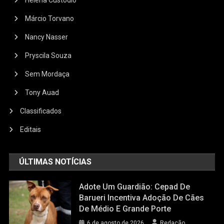
Helena Custódio
Márcio Torvano
Nancy Nasser
Pryscila Souza
Sem Mordaça
Tony Auad
Classificados
Editais
ÚLTIMAS NOTÍCIAS
Adote Um Guardião: Cepad De
Barueri Incentiva Adoção De Cães
De Médio E Grande Porte
6 de agosto de 2026
Redação