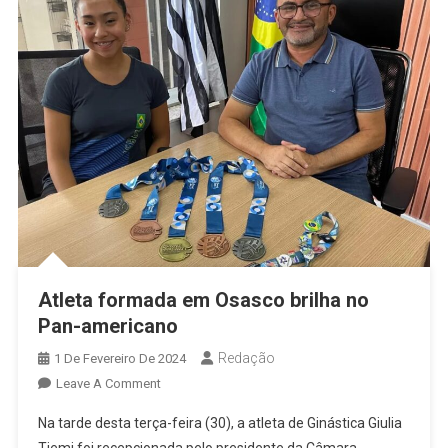
Atleta formada em Osasco brilha no
Pan-americano
Redação
1 De Fevereiro De 2024
On
Leave A Comment
Atleta
Na tarde desta terça-feira (30), a atleta de Ginástica Giulia
Formada