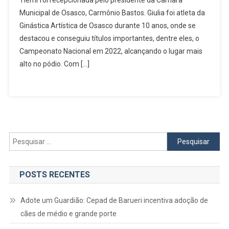
Tiemi foi recepcionada pelo presidente da Câmara
Em
Municipal de Osasco, Carmônio Bastos. Giulia foi atleta da
Osasco
Ginástica Artística de Osasco durante 10 anos, onde se
Brilha
No
destacou e conseguiu títulos importantes, dentre eles, o
Pan-
Campeonato Nacional em 2022, alcançando o lugar mais
Americano
alto no pódio. Com […]
Pesquisar
por:
POSTS RECENTES
Adote um Guardião: Cepad de Barueri incentiva adoção de
cães de médio e grande porte