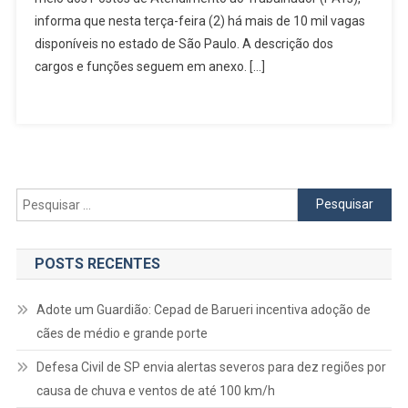
Mais
informa que nesta terça-feira (2) há mais de 10 mil vagas
De
disponíveis no estado de São Paulo. A descrição dos
10
cargos e funções seguem em anexo. […]
Mil
Vagas
De
Emprego
Disponíveis
Nos
Pesquisar
PATs
por:
POSTS RECENTES
Adote um Guardião: Cepad de Barueri incentiva adoção de
cães de médio e grande porte
Defesa Civil de SP envia alertas severos para dez regiões por
causa de chuva e ventos de até 100 km/h