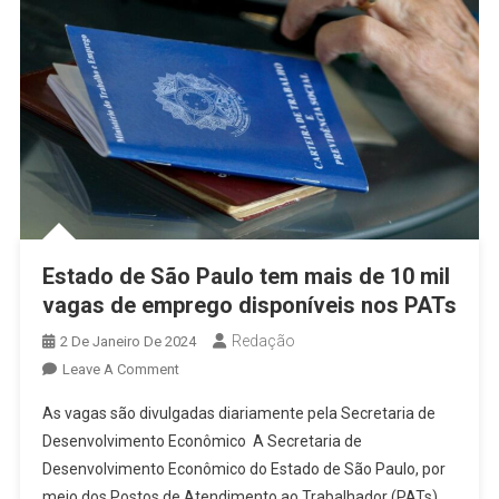
Estado de São Paulo tem mais de 10 mil
vagas de emprego disponíveis nos PATs
Redação
2 De Janeiro De 2024
On
Leave A Comment
Estado
As vagas são divulgadas diariamente pela Secretaria de
De
Desenvolvimento Econômico A Secretaria de
São
Desenvolvimento Econômico do Estado de São Paulo, por
Paulo
meio dos Postos de Atendimento ao Trabalhador (PATs),
Tem