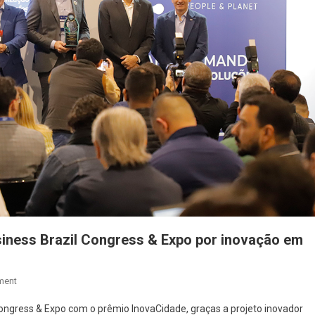
siness Brazil Congress & Expo por inovação em
On
ment
Barueri
Congress & Expo com o prêmio InovaCidade, graças a projeto inovador
É