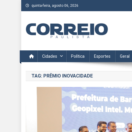
Skip
quinta-feira, agosto 06, 2026
to
content
Correio Paulista
Acompanhe as últimas notícias da região no Correio Paulis
Cidades
Política
Esportes
Geral
TAG:
PRÊMIO INOVACIDADE