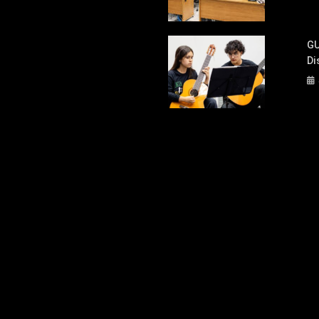
GU
Di