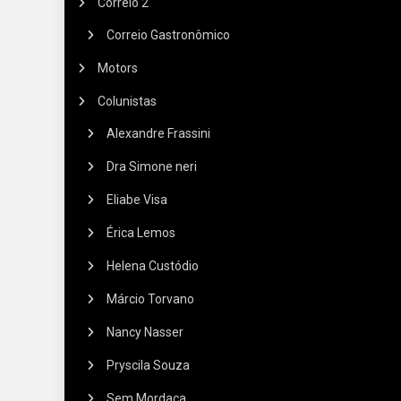
Correio 2
Correio Gastronômico
Motors
Colunistas
Alexandre Frassini
Dra Simone neri
Eliabe Visa
Érica Lemos
Helena Custódio
Márcio Torvano
Nancy Nasser
Pryscila Souza
Sem Mordaça