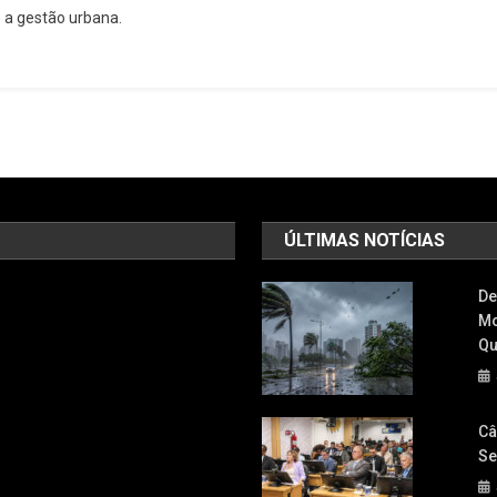
e a gestão urbana.
Premiada
No
Smart
City
Business
Brazil
Congress
&
Expo
ÚLTIMAS NOTÍCIAS
Por
Inovação
De
Em
Mo
Segurança
Qu
Pública
Câ
Se