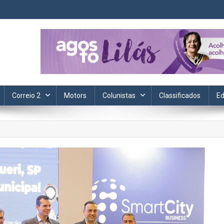
ta. Informação, política, saúde, economia, esportes e cotidiano.
Correio 2
Motors
Colunistas
Classificados
Ed