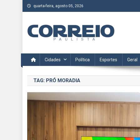
Skip
quarta-feira, agosto 05, 2026
to
content
Correio Paulista
Acompanhe as últimas notícias da região no Correio Paulis
Cidades
Política
Esportes
Geral
TAG:
PRÓ MORADIA