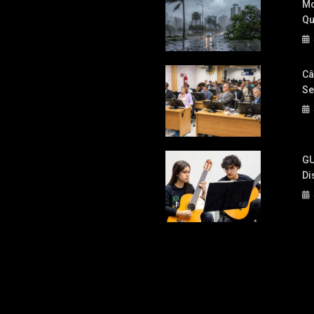
Mo
Qu
Câ
Se
GU
Di