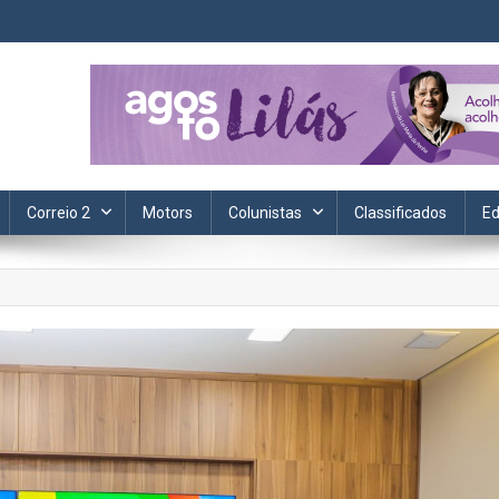
ta. Informação, política, saúde, economia, esportes e cotidiano.
Correio 2
Motors
Colunistas
Classificados
Ed