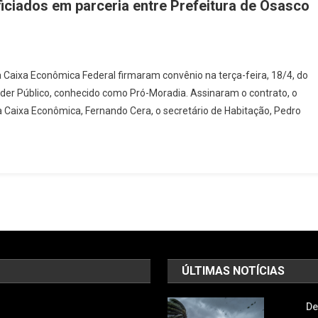
ciados em parceria entre Prefeitura de Osasco
Em
ais
a Caixa Econômica Federal firmaram convênio na terça-feira, 18/4, do
e 1300
er Público, conhecido como Pró-Moradia. Assinaram o contrato, o
Moradores
a Caixa Econômica, Fernando Cera, o secretário de Habitação, Pedro
erão
eneficiados
Em
arceria
ntre
refeitura
De
Osasco
aixa
ÚLTIMAS NOTÍCIAS
Econômica
ederal
De