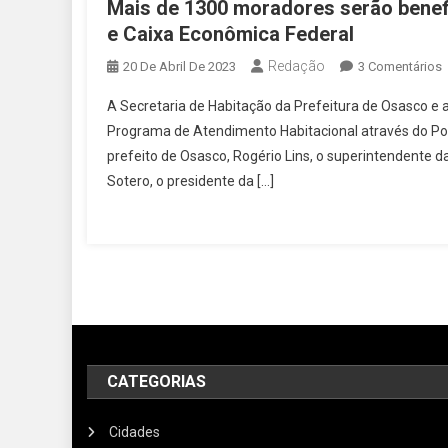
Mais de 1300 moradores serão benefi
e Caixa Econômica Federal
Redação
20 De Abril De 2023
3 Comentários
M
A Secretaria de Habitação da Prefeitura de Osasco e 
D
Programa de Atendimento Habitacional através do Pod
prefeito de Osasco, Rogério Lins, o superintendente d
S
Sotero, o presidente da […]
B
P
E
P
E
C
CATEGORIAS
F
Cidades