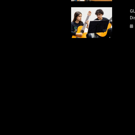
GU
Di