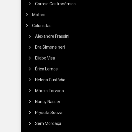
Correio Gastronômico
Motors
Colunistas
Alexandre Frassini
Dra Simone neri
Eliabe Visa
Érica Lemos
Helena Custódio
Márcio Torvano
Nancy Nasser
Pryscila Souza
Sem Mordaça