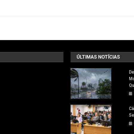
Cair
Há
Meses
Transformam
Granja
Viana
Em
Zona
ÚLTIMAS NOTÍCIAS
De
Risco
De
E
Mo
Caos
Qu
Câ
Se