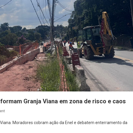
sformam Granja Viana em zona de risco e caos
On
ent
Postes
a Viana. Moradores cobram ação da Enel e debatem enterramento da
Prestes
A