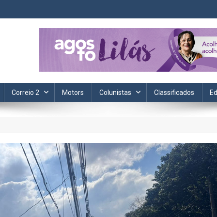
ta. Informação, política, saúde, economia, esportes e cotidiano.
Correio 2
Motors
Colunistas
Classificados
Ed