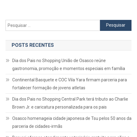
Terá
Shows
De
Mumuzin
Pesquisar
Roberta
por:
Miranda
E
POSTS RECENTES
Felipe
Araújo
Dia dos Pais no Shopping União de Osasco reúne
gastronomia, promoção e momentos especiais em família
Continental Basquete e COC Vila Yara firmam parceria para
fortalecer formação de jovens atletas
Dia dos Pais no Shopping Central Park terá tributo ao Charlie
Brown Jr. e caricatura personalizada para os pais
Osasco homenageia cidade japonesa de Tsu pelos 50 anos da
parceria de cidades-irmãs