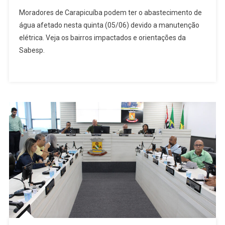
Manutenção
Moradores de Carapicuíba podem ter o abastecimento de
Na
água afetado nesta quinta (05/06) devido a manutenção
Rede
elétrica. Veja os bairros impactados e orientações da
Elétrica
Sabesp.
Pode
Afetar
Abastecimento
De
Água
Em
Carapicuíba
Nesta
Quinta
(05/06)