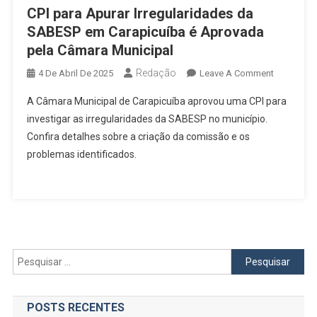
CPI para Apurar Irregularidades da
SABESP em Carapicuíba é Aprovada
pela Câmara Municipal
Redação
On
4 De Abril De 2025
Leave A Comment
CPI
A Câmara Municipal de Carapicuíba aprovou uma CPI para
Para
investigar as irregularidades da SABESP no município.
Apurar
Confira detalhes sobre a criação da comissão e os
Irregulari
problemas identificados.
Da
SABESP
Em
Carapicuí
É
Aprovada
Pela
Pesquisar
Câmara
por:
Municipal
POSTS RECENTES