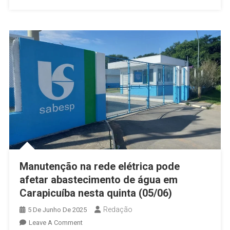
À
Sabesp
Por
Descumprimento
De
Contrato
Em
Carapicuíba
Manutenção na rede elétrica pode
afetar abastecimento de água em
Carapicuíba nesta quinta (05/06)
Redação
5 De Junho De 2025
On
Leave A Comment