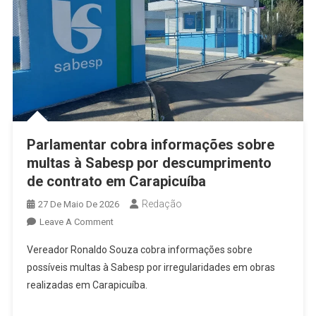
Parlamentar cobra informações sobre
multas à Sabesp por descumprimento
de contrato em Carapicuíba
Redação
27 De Maio De 2026
On
Leave A Comment
Parlamentar
Vereador Ronaldo Souza cobra informações sobre
Cobra
possíveis multas à Sabesp por irregularidades em obras
Informações
realizadas em Carapicuíba.
Sobre
Multas