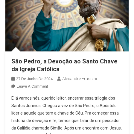
São Pedro, a Devoção ao Santo Chave
da Igreja Católica
Alexandre Frassini
27 De Junho De 2024
On
Leave A Comment
São
E lá vamos nós, querido leitor, encerrar essa trilogia dos
Pedro,
Santos Juninos. Chegou a vez de São Pedro, o Apóstolo
A
líder e aquele que tem a chave do Céu. Pra começar essa
Devoção
história de devoção e fé, temos que falar de um pescador
Ao
Santo
da Galiléia chamado Simão. Após um encontro com Jesus,