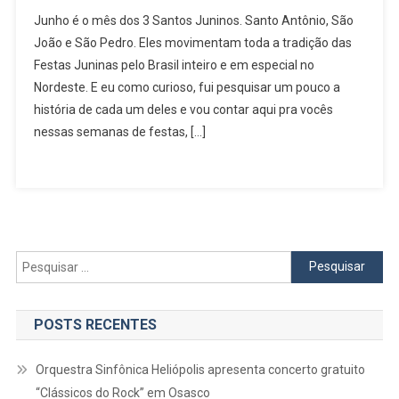
Santo
Junho é o mês dos 3 Santos Juninos. Santo Antônio, São
Antônio
João e São Pedro. Eles movimentam toda a tradição das
O
Festas Juninas pelo Brasil inteiro e em especial no
Santo
Nordeste. E eu como curioso, fui pesquisar um pouco a
Bom
Em
história de cada um deles e vou contar aqui pra vocês
Comunicaçã
nessas semanas de festas, […]
Interpretaçã
E
De
União
Pesquisar
por:
POSTS RECENTES
Orquestra Sinfônica Heliópolis apresenta concerto gratuito
“Clássicos do Rock” em Osasco