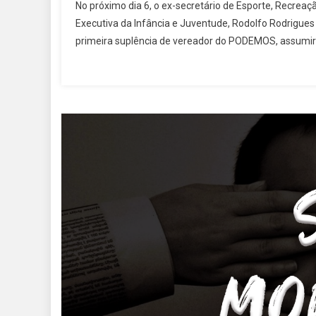
No próximo dia 6, o ex-secretário de Esporte, Recreaçã
Executiva da Infância e Juventude, Rodolfo Rodrigues
primeira suplência de vereador do PODEMOS, assumirá