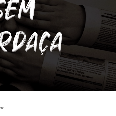
On
ent
Cara