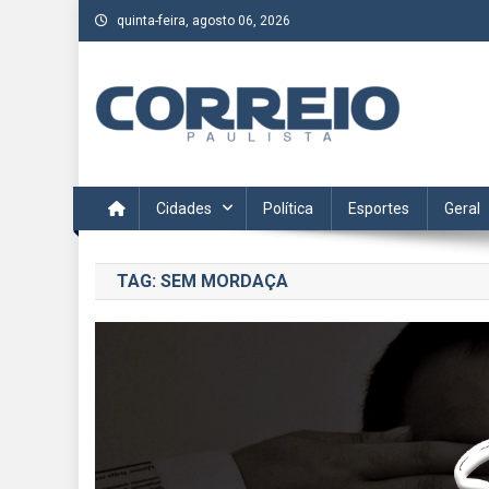
Skip
quinta-feira, agosto 06, 2026
to
content
Correio Paulista
Acompanhe as últimas notícias da região no Correio Paulis
Cidades
Política
Esportes
Geral
TAG:
SEM MORDAÇA