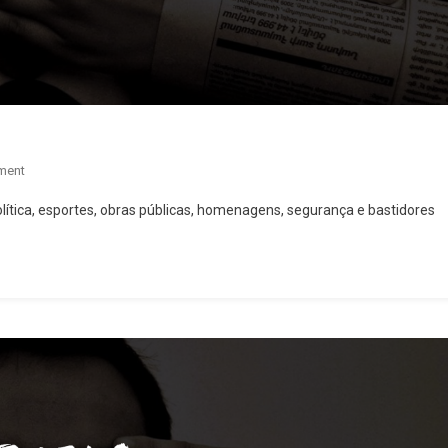
On
ment
Osasco
ítica, esportes, obras públicas, homenagens, segurança e bastidores
Mais
Bela