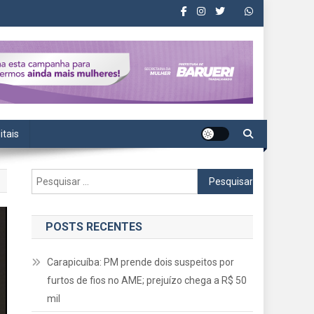
itais
Pesquisar
por:
POSTS RECENTES
Carapicuíba: PM prende dois suspeitos por
furtos de fios no AME; prejuízo chega a R$ 50
mil