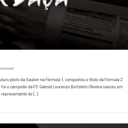
On
Comment
Campeão
turo piloto da Sauber na Fórmula 1, conquistou o título da Fórmula 2
Da
oi o campeão da F3. Gabriel Lourenzo Bortoleto Oliveira nasceu em
F2
 representante do […]