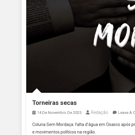
Torneiras secas
Redação
14 De Novembro De 2025
Leave A 
Coluna Sem Mordaça: falta d’água em Osasco após pri
e movimentos políticos na região.