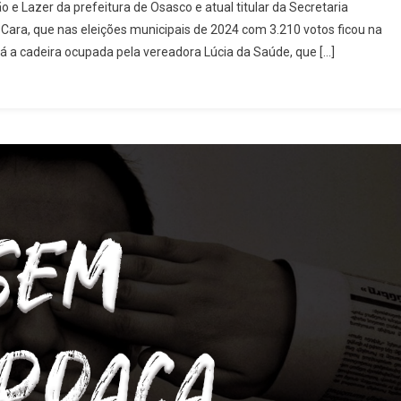
o e Lazer da prefeitura de Osasco e atual titular da Secretaria
Nova
 Cara, que nas eleições municipais de 2024 com 3.210 votos ficou na
 a cadeira ocupada pela vereadora Lúcia da Saúde, que […]