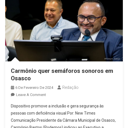
Carmônio quer semáforos sonoros em
Osasco
Redação
6 De Fevereiro De 2024
On
Leave A Comment
Carmônio
Dispositivo promove a inclusão e gera segurança às
Quer
pessoas com deficiência visual Por: New Times
Semáforos
Comunicação Presidente da Câmara Municipal de Osasco,
Sonoros
Carmônio Bastos (Podemos) indicou ao Executivo a
Em